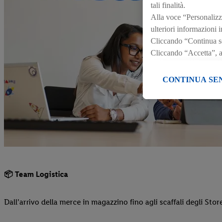
tali finalità.
Alla voce “Personalizza
ulteriori informazioni i
Cliccando “Continua sen
Cliccando “Accetta”, acc
comprese quelle relativ
qualsiasi momento con e
CONTINUA SE
legali sono consultabili
📦 Team Logistica
Dall’arrivo della merce in magazzino fino agli scaffali degli Sto