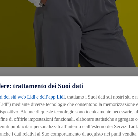
ere: trattamento dei Suoi dati
ri dei siti web Lidl e dell’app Lidl
, trattiamo i Suoi dati sui nostri siti e 
 Lidl”) mediante diverse tecnologie che consentono la memorizzazione e
ispositivo. Alcune di queste tecnologie sono tecnicamente necessarie, al
ine di offrirle impostazioni funzionali, elaborare statistiche aggregate o
nuti pubblicitari personalizzati all’interno e all’esterno dei Servizi Lidl. 
che i dati relativi al Suo comportamento di acquisto nei punti vendita v