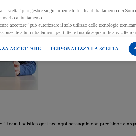
 la scelta” può gestire singolarmente le finalità di trattamento dei Suoi 
n merito al trattamento.
za accettare” può autorizzare il solo utilizzo delle tecnologie tecnica
onsente a tutti i trattamenti per tutte le finalità sopra indicate. Ulterio
e al periodo di conservazione dei dati e al Suo diritto di revocare il con
ffetto per il futuro, sono disponibili nella nostra
informativa privacy
.
L
NZA ACCETTARE
PERSONALIZZA LA SCELTA
 qui.
re: il team Logistica gestisce ogni passaggio con precisione e org