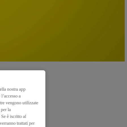
nella nostra app
 l’accesso a
tre vengono utilizzate
 per la
Se è iscritto al
erranno trattati per