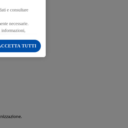
dati e consultare
mente necessarie.
ri informazioni,
senso prestato in
e nostre informazioni
ACCETTA TUTTI
anizzazione.