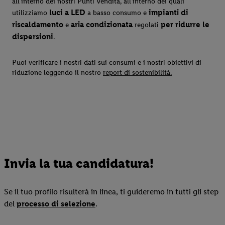
all'interno dei nostri Punti Vendita, all’interno dei quali
luci a LED
impianti di
utilizziamo
a basso consumo e
riscaldamento
aria condizionata
per ridurre le
e
regolati
dispersioni
.
Puoi verificare i nostri dati sui consumi e i nostri obiettivi di
riduzione leggendo il nostro
report di sostenibilità.
Invia la tua candidatura!
Se il tuo profilo risulterà in linea, ti guideremo in tutti gli step
del
processo di selezione
.