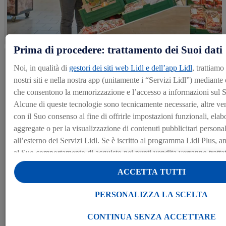
Prima di procedere: trattamento dei Suoi dati
Noi, in qualità di
gestori dei siti web Lidl e dell’app Lidl
, trattiamo
nostri siti e nella nostra app (unitamente i “Servizi Lidl”) mediante
che consentono la memorizzazione e l’accesso a informazioni sul S
Alcune di queste tecnologie sono tecnicamente necessarie, altre ve
con il Suo consenso al fine di offrirle impostazioni funzionali, elabo
aggregate o per la visualizzazione di contenuti pubblicitari personali
all’esterno dei Servizi Lidl. Se è iscritto al programma Lidl Plus, anc
al Suo comportamento di acquisto nei punti vendita verranno trattati 
Alla voce “Personalizza la scelta” può gestire singolarmente le final
ACCETTA TUTTI
dei Suoi dati e consultare ulteriori informazioni in merito al trattam
Cliccando “Continua senza accettare” può autorizzare il solo utiliz
PERSONALIZZA LA SCELTA
tecnicamente necessarie. Cliccando “Accetta”, acconsente a tutti i t
le finalità sopra indicate. Ulteriori informazioni, comprese quelle re
CONTINUA SENZA ACCETTARE
conservazione dei dati e al Suo diritto di revocare il consenso presta