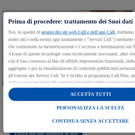
Prima di procedere: trattamento dei Suoi dati
Noi, in qualità di
gestori dei siti web Lidl e dell’app Lidl
, trattiamo
nostri siti e nella nostra app (unitamente i “Servizi Lidl”) mediante
che consentono la memorizzazione e l’accesso a informazioni sul S
Alcune di queste tecnologie sono tecnicamente necessarie, altre ve
con il Suo consenso al fine di offrirle impostazioni funzionali, elabo
aggregate o per la visualizzazione di contenuti pubblicitari personali
all’esterno dei Servizi Lidl. Se è iscritto al programma Lidl Plus, anc
al Suo comportamento di acquisto nei punti vendita verranno trattati 
Alla voce “Personalizza la scelta” può gestire singolarmente le final
Ambiente di lavoro
ACCETTA TUTTI
dei Suoi dati e consultare ulteriori informazioni in merito al trattam
Cliccando “Continua senza accettare” può autorizzare il solo utiliz
Dinamico, inclusivo e orientato al lavoro di squadra in
PERSONALIZZA LA SCELTA
un’Azienda che valorizza ogni persona. Siamo anche
tecnicamente necessarie. Cliccando “Accetta”, acconsente a tutti i t
certificati Top Employer in Italia ed Europa!
le finalità sopra indicate. Ulteriori informazioni, comprese quelle re
CONTINUA SENZA ACCETTARE
conservazione dei dati e al Suo diritto di revocare il consenso presta
Clicca qui per scoprire di più
momento con effetto per il futuro, sono disponibili nella nostra
inf