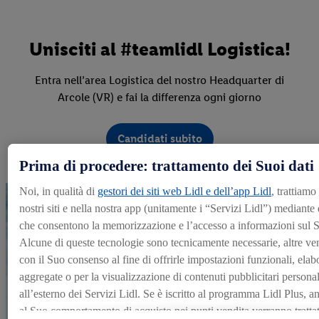
Unisciti al #teamlidl Logistica!
Entra nell’area Logistica del nostro Headquarter di
Arcole (VR) e fai la differenza ogni giorno
Candidati subito
Prima di procedere: trattamento dei Suoi dati
Noi, in qualità di
gestori dei siti web Lidl e dell’app Lidl
, trattiamo
nostri siti e nella nostra app (unitamente i “Servizi Lidl”) mediante
che consentono la memorizzazione e l’accesso a informazioni sul S
Alcune di queste tecnologie sono tecnicamente necessarie, altre ve
con il Suo consenso al fine di offrirle impostazioni funzionali, elabo
aggregate o per la visualizzazione di contenuti pubblicitari personali
all’esterno dei Servizi Lidl. Se è iscritto al programma Lidl Plus, anc
al Suo comportamento di acquisto nei punti vendita verranno trattati 