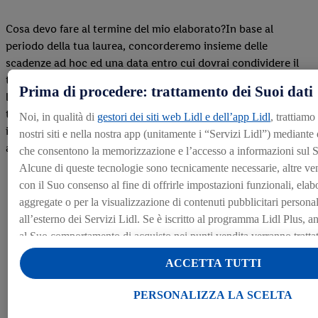
Cosa devo fare al termine del mio elaborato?In base al
periodo della tua laurea, concorderemo insieme delle
scadenze ad hoc ed una data entro cui dovrai condividere il
tuo elaborato con il tuo tutor aziendale, mettendo in CC
Prima di procedere: trattamento dei Suoi dati
l'indirizzo mail tesidilaurea@lidl.it .Nel caso in cui il
tuo docente relatore debba approvare il tutto, ti chiediamo di
Noi, in qualità di
gestori dei siti web Lidl e dell’app Lidl
, trattiamo
inviarci i materiali dopo la sua approvazione, così da avere poi
nostri siti e nella nostra app (unitamente i “Servizi Lidl”) mediante
anche la nostra conferma definitiva.
che consentono la memorizzazione e l’accesso a informazioni sul S
Alcune di queste tecnologie sono tecnicamente necessarie, altre ve
con il Suo consenso al fine di offrirle impostazioni funzionali, elabo
aggregate o per la visualizzazione di contenuti pubblicitari personali
all’esterno dei Servizi Lidl. Se è iscritto al programma Lidl Plus, anc
Ed eccoci arrivati al grande
al Suo comportamento di acquisto nei punti vendita verranno trattati 
traguardo della laurea!?
Alla voce “Personalizza la scelta” può gestire singolarmente le final
ACCETTA TUTTI
dei Suoi dati e consultare ulteriori informazioni in merito al trattam
Cliccando “Continua senza accettare” può autorizzare il solo utiliz
Tagga Lidl Italia nei tuoi post LinkedIn dedicati a
PERSONALIZZA LA SCELTA
tecnicamente necessarie. Cliccando “Accetta”, acconsente a tutti i t
questa importante giornata o... Lidl Careers Italia nelle