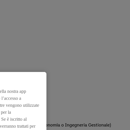
nella nostra app
 l’accesso a
tre vengono utilizzate
 per la
Se è iscritto al
 economico gestionale (Economia o Ingegneria Gestionale)
erranno trattati per