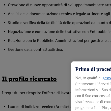
Creazione di nuove opportunità di sviluppo immobiliare attra
Analisi della documentazione tecnica e legale attinente agli 
Studio e verifica della fattibilità delle operazioni dal punto
Negoziazione e conduzione delle trattative con Enti pubblici
Relazione con le Pubbliche Amministrazioni per gestire le au
Gestione della contrattualistica.
Prima di proced
Il profilo ricercato
Noi, in qualità di
gesto
(unitamente i “Servizi
informazioni sul Suo d
I requisiti per ricoprire l’offerta di lavoro come
Real Estate D
con il Suo consenso al f
visualizzazione di conte
Laurea di indirizzo tecnico (Architettura, Pianificazione Te
programma Lidl Plus, an