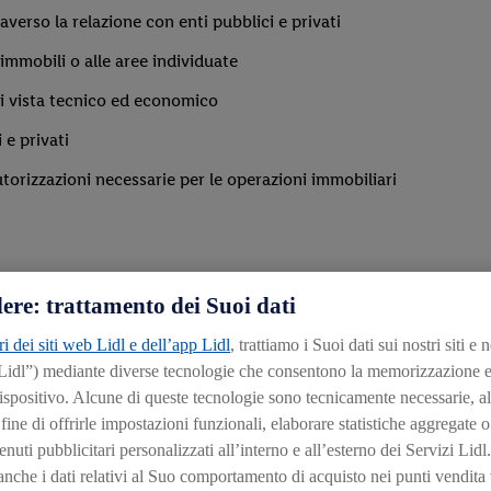
verso la relazione con enti pubblici e privati
immobili o alle aree individuate
 di vista tecnico ed economico
 e privati
torizzazioni necessarie per le operazioni immobiliari
ere: trattamento dei Suoi dati
ri dei siti web Lidl e dell’app Lidl
, trattiamo i Suoi dati sui nostri siti e 
 Lidl”) mediante diverse tecnologie che consentono la memorizzazione e
ispositivo. Alcune di queste tecnologie sono tecnicamente necessarie, al
evelopment Manager
sono:
ine di offrirle impostazioni funzionali, elaborare statistiche aggregate o
nuti pubblicitari personalizzati all’interno e all’esterno dei Servizi Lidl. 
rritoriale Urbanistica e Ambientale, Ingegneria Civile o Edile) o
che i dati relativi al Suo comportamento di acquisto nei punti vendita v