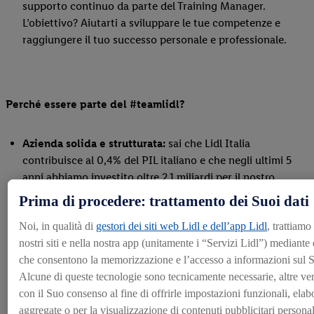
supporto continuo da parte del Training Manager.
L’obiettivo? Aiutarti a sviluppare le tue competenze e
raggiungere il tuo successo personale e professionale.
Perché essere parte del #teamlidl?
Azienda solida e strutturata:
sai che Lidl Italia
contribuisce al 0,4% del PIL italiano e che negli ultimi 5
anni abbiamo investito oltre 2,1 miliardi per il nostro
sviluppo?
Prima di procedere: trattamento dei Suoi dati
Noi, in qualità di
gestori dei siti web Lidl e dell’app Lidl
, trattiamo
L’obiettivo per il 2030 è raggiungere i 1.000 Punti Vendita.
nostri siti e nella nostra app (unitamente i “Servizi Lidl”) mediante
che consentono la memorizzazione e l’accesso a informazioni sul S
Concrete possibilità di sviluppo e carriera:
grazie a
Alcune di queste tecnologie sono tecnicamente necessarie, altre ve
confronti periodici con i Responsabili e alla partecipazione
con il Suo consenso al fine di offrirle impostazioni funzionali, elabo
a giornate dedicate alla valorizzazione del talento, potrai
aggregate o per la visualizzazione di contenuti pubblicitari personali