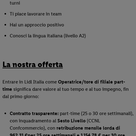
turni
Ti piace lavorare in team
Hai un approccio positivo
Conosci la lingua italiana (livello A2)
La nostra offerta
Entrare in Lidl Italia come
Operatrice/tore di filiale part-
time
significa dare valore al tuo tempo e al tuo impegno, fin
dal primo giorno:
Contratto trasparente:
part-time (25 o 30 ore settimanali),
con inquadramento al
Sesto Livello
(CCNL
Confcommercio), con
retribuzione mensile lorda
di
962,31 €
per 25 ore settimanali e 1.154,78 € per 30 ore