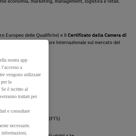
me economia, marketing, management, logistica e retail.
dro Europeo delle Qualifiche) e il
Certificato della Camera di
e on-the-job e ha un valore internazionale sul mercato del
nella nostra app
 l’accesso a
tre vengono utilizzate
 per la
Se è iscritto al
erranno trattati per
dati e consultare
quinto anno di percorso IFTS)
mente necessarie.
ri informazioni,
nostri Punti Vendita più vicini a te.