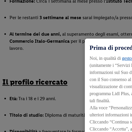
Formazione:
Circa 1 settimana al mese presso l
’Istituto Te
Per le restanti
3 settimane al mese
sarai impiegato/a presso 
Al termine dei due anni,
al superamento degli esami, otterr
Commercio Italo-Germanica
per il profilo tedesco di rife
Prima di proced
lavoro.
Noi, in qualità di
gesto
(unitamente i “Servizi
informazioni sul Suo d
con il Suo consenso al f
Il profilo ricercato
visualizzazione di conte
programma Lidl Plus, an
Età:
Tra i 18 e i 29 anni.
tali finalità.
Alla voce “Personalizza
ulteriori informazioni i
Titolo di studio:
Diploma di maturità o diploma professional
Cliccando “Continua sen
Cliccando “Accetta”, acc
Disponibilità
a frequentare la formazione teorica presso l
’I