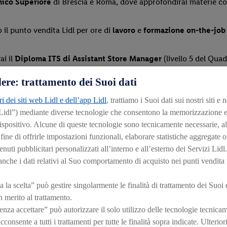
cnico Superiore
di Brescia e Roma, dove approfondirai materie co
il punto vendita Lidl per ore di
lavoro
e
formazione on-the-job
ai il
Diploma ITS di Assistant Store Manager
(livello 5 del Qua
rimento, che attesta le competenze professionali pratiche acquisit
ere: trattamento dei Suoi dati
ri dei siti web Lidl e dell’app Lidl
, trattiamo i Suoi dati sui nostri siti e 
 Lidl”) mediante diverse tecnologie che consentono la memorizzazione e
ispositivo. Alcune di queste tecnologie sono tecnicamente necessarie, al
ine di offrirle impostazioni funzionali, elaborare statistiche aggregate o
nuti pubblicitari personalizzati all’interno e all’esterno dei Servizi Lidl. 
che i dati relativi al Suo comportamento di acquisto nei punti vendita v
 la scelta” può gestire singolarmente le finalità di trattamento dei Suoi 
n merito al trattamento.
e (conseguito con percorsi quadriennali di IeFP integrati a un 
za accettare” può autorizzare il solo utilizzo delle tecnologie tecnica
onsente a tutti i trattamenti per tutte le finalità sopra indicate. Ulterio
stituto Tecnico Superiore
Brescia e Roma e a lavorare in uno dei 