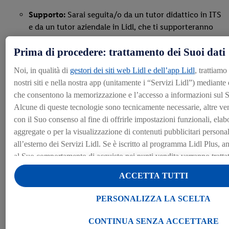
Supporto:
Sarai seguita/o da un tutor didattico in ITS
e da un tutor aziendale in Lidl, che ti supporteranno
durante tutto il percorso.
Prima di procedere: trattamento dei Suoi dati
Carriera:
Al termine dei due anni, avrai l'opportunità di
Noi, in qualità di
gestori dei siti web Lidl e dell’app Lidl
, trattiamo
continuare la tua carriera in Lidl Italia, con ottime
nostri siti e nella nostra app (unitamente i “Servizi Lidl”) mediante
prospettive di crescita.
che consentono la memorizzazione e l’accesso a informazioni sul S
Alcune di queste tecnologie sono tecnicamente necessarie, altre ve
con il Suo consenso al fine di offrirle impostazioni funzionali, elabo
aggregate o per la visualizzazione di contenuti pubblicitari personali
all’esterno dei Servizi Lidl. Se è iscritto al programma Lidl Plus, anc
al Suo comportamento di acquisto nei punti vendita verranno trattati 
Entra nel team
Alla voce “Personalizza la scelta” può gestire singolarmente le final
ACCETTA TUTTI
dei Suoi dati e consultare ulteriori informazioni in merito al trattam
Cliccando “Continua senza accettare” può autorizzare il solo utiliz
Nel #teamlidl ogni giorno vale davvero.
PERSONALIZZA LA SCELTA
tecnicamente necessarie. Cliccando “Accetta”, acconsente a tutti i t
le finalità sopra indicate. Ulteriori informazioni, comprese quelle re
CONTINUA SENZA ACCETTARE
Vuoi esserci anche tu? Candidati subito!