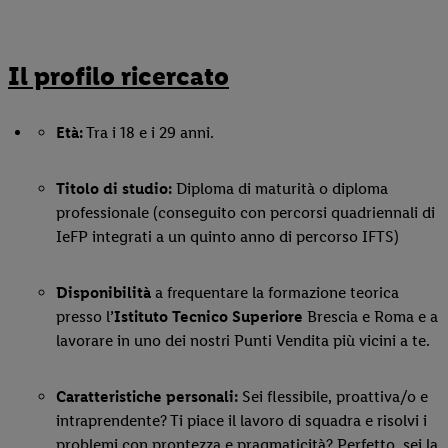
Il profilo ricercato
Età:
Tra i 18 e i 29 anni.
Titolo di studio:
Diploma di maturità o diploma
professionale (conseguito con percorsi quadriennali di
IeFP integrati a un quinto anno di percorso IFTS)
Disponibilità
a frequentare la formazione teorica
presso l
’Istituto Tecnico Superiore
Brescia e Roma e a
lavorare in uno dei nostri Punti Vendita più vicini a te.
Caratteristiche personali:
Sei flessibile, proattiva/o e
intraprendente? Ti piace il lavoro di squadra e risolvi i
problemi con prontezza e pragmaticità? Perfetto, sei la