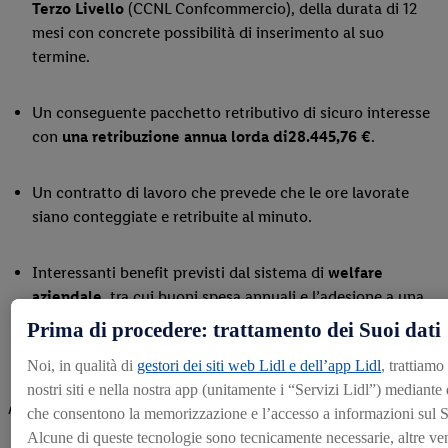
Terzo Livello
(CCNL Confcommercio), della durata di 12
mesi con concrete possibilità di inserimento al suo
termine.
Un conseguente pacchetto retributivo di sicuro interesse
con
una retribuzione annua lorda di
28.445,76 €
.
Un contratto di lavoro che prevede che le ore lavorate
siano conteggiate e retribuite al minuto.
Interessanti benefit previsti dal sistema di
welfare
aziendale
, tra cui buoni spesa annuali e l’adesione a una
piattaforma di scontistiche e convenzioni aziendali.
Prima di procedere: trattamento dei Suoi dati
Noi, in qualità di
gestori dei siti web Lidl e dell’app Lidl
, trattiamo
nostri siti e nella nostra app (unitamente i “Servizi Lidl”) mediante
Ambiente di lavoro
che consentono la memorizzazione e l’accesso a informazioni sul S
Alcune di queste tecnologie sono tecnicamente necessarie, altre ve