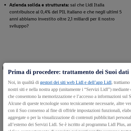
Azienda solida e strutturata:
sai che Lidl Italia
contribuisce al 0,4% del PIL italiano e che negli ultimi 5
anni abbiamo investito oltre 2,1 miliardi per il nostro
sviluppo?
L’obiettivo per il 2030 è raggiungere i 1.000 Punti Vendita.
Prima di procedere: trattamento dei Suoi dati
Noi, in qualità di
gestori dei siti web Lidl e dell’app Lidl
, trattiamo
nostri siti e nella nostra app (unitamente i “Servizi Lidl”) mediante
che consentono la memorizzazione e l’accesso a informazioni sul S
Concrete possibilità di sviluppo e carriera:
garantite da
Alcune di queste tecnologie sono tecnicamente necessarie, altre ve
un processo annuale di Talent Management, attraverso il
con il Suo consenso al fine di offrirle impostazioni funzionali, elabo
quale vengono valutate costantemente le performance
aggregate o per la visualizzazione di contenuti pubblicitari personali
raggiunte, le competenze acquisite e il potenziale di
all’esterno dei Servizi Lidl. Se è iscritto al programma Lidl Plus, anc
sviluppo futuro.