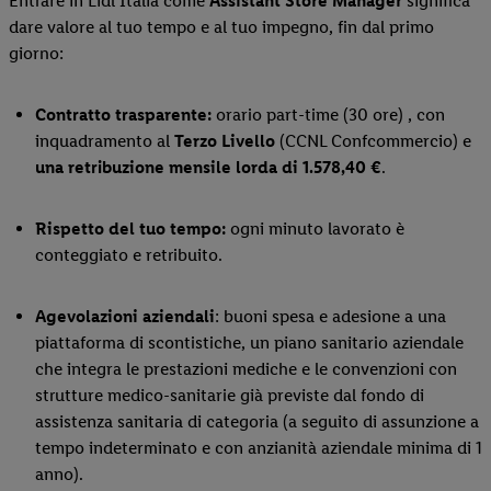
Entrare in Lidl Italia come
Assistant Store Manager
significa
dare valore al tuo tempo e al tuo impegno, fin dal primo
giorno:
Contratto trasparente:
orario part-time (30 ore) , con
inquadramento al
Terzo Livello
(CCNL Confcommercio) e
una retribuzione
mensile lorda di 1.578,40 €
.
Rispetto del tuo tempo:
ogni minuto lavorato è
conteggiato e retribuito.
Agevolazioni aziendali
: buoni spesa e adesione a una
piattaforma di scontistiche, un piano sanitario aziendale
che integra le prestazioni mediche e le convenzioni con
strutture medico-sanitarie già previste dal fondo di
assistenza sanitaria di categoria (a seguito di assunzione a
tempo indeterminato e con anzianità aziendale minima di 1
anno).