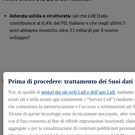
Azienda solida e strutturata:
sai che Lidl Italia
contribuisce al 0,4% del PIL italiano e che negli ultimi 5
anni abbiamo investito oltre 2,1 miliardi per il nostro
sviluppo?
Prima di procedere: trattamento dei Suoi dati
L’obiettivo per il 2030 è raggiungere i 1.000 Punti Vendita.
Noi, in qualità di
gestori dei siti web Lidl e dell’app Lidl
, trattiamo
nostri siti e nella nostra app (unitamente i “Servizi Lidl”) mediante
che consentono la memorizzazione e l’accesso a informazioni sul S
Alcune di queste tecnologie sono tecnicamente necessarie, altre ve
Concrete possibilità di sviluppo e carriera:
garantite da
con il Suo consenso al fine di offrirle impostazioni funzionali, elabo
un processo annuale di Talent Management, attraverso il
aggregate o per la visualizzazione di contenuti pubblicitari personali
quale vengono valutate costantemente le performance