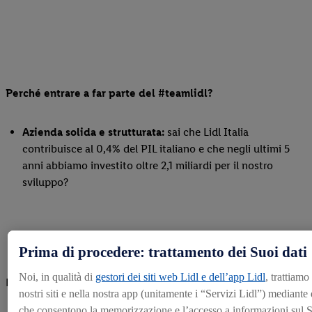
Perché entrare a far parte del #teamlidl?
Azienda solida e strutturata:
sai che Lidl Italia
contribuisce al 0,4% del PIL italiano e che negli ultimi 5
anni abbiamo investito oltre 2,1 miliardi per il nostro
sviluppo?
Prima di procedere: trattamento dei Suoi dati
Noi, in qualità di
gestori dei siti web Lidl e dell’app Lidl
, trattiamo
L’obiettivo per il 2030 è raggiungere i 1.000 Punti Vendita.
nostri siti e nella nostra app (unitamente i “Servizi Lidl”) mediante
che consentono la memorizzazione e l’accesso a informazioni sul S