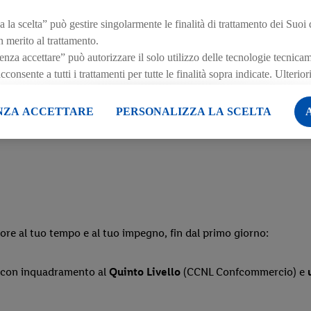
 la scelta” può gestire singolarmente le finalità di trattamento dei Suoi 
n merito al trattamento.
i
za accettare” può autorizzare il solo utilizzo delle tecnologie tecnica
onsente a tutti i trattamenti per tutte le finalità sopra indicate. Ulterio
e al periodo di conservazione dei dati e al Suo diritto di revocare il con
la loro esperienza d'acquisto con empatia, attenzione e profession
ffetto per il futuro, sono disponibili nella nostra
informativa privacy
.
L
NZA ACCETTARE
PERSONALIZZA LA SCELTA
 qui.
lore al tuo tempo e al tuo impegno, fin dal primo giorno:
 ) con inquadramento al
Quinto Livello
(CCNL Confcommercio) e