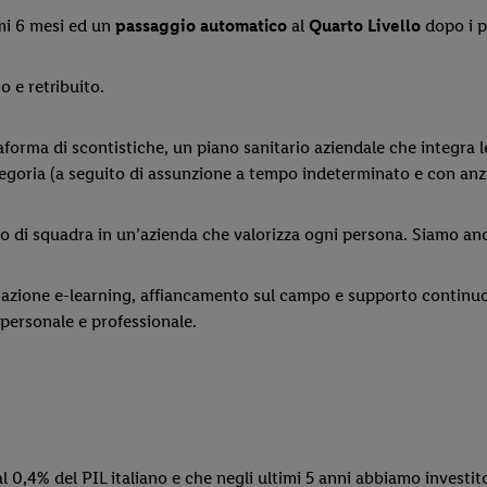
mi 6 mesi ed un
passaggio automatico
al
Quarto Livello
dopo i p
o e retribuito.
aforma di scontistiche, un piano sanitario aziendale che integra 
categoria (a seguito di assunzione a tempo indeterminato e con anz
oro di squadra in un’azienda che valorizza ogni persona. Siamo an
mazione e-learning, affiancamento sul campo e supporto continuo 
personale e professionale.
al 0,4% del PIL italiano e che negli ultimi 5 anni abbiamo investito