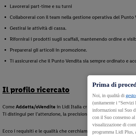
Lavorerai part-time e su turni
Collaborerai con il team nella gestione operativa del Punto 
Gestirai le attività di cassa.
Rifornirai i prodotti sugli scaffali, mantenendo ordine e visibi
Preparerai gli articoli in promozione.
Ti assicurerai che il Punto Vendita sia sempre ordinato e ac
Prima di proced
Il profilo ricercato
Noi, in qualità di
gesto
(unitamente i “Servizi
Come
Addetta/o
Vendite
in Lidl Italia crei un’esperienza positi
informazioni sul Suo d
Ti distingui per l’attenzione, la precisione e la voglia di offrire
con il Suo consenso al f
visualizzazione di conte
Ecco i requisiti e le qualità che cerchiamo:
programma Lidl Plus, an