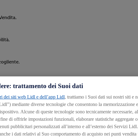
Vendita.
lità.
cogliente.
ere: trattamento dei Suoi dati
ri dei siti web Lidl e dell’app Lidl
, trattiamo i Suoi dati sui nostri siti e 
 Lidl”) mediante diverse tecnologie che consentono la memorizzazione e
va per chi entra in negozio e contribuisci al lavoro di squadra.
ispositivo. Alcune di queste tecnologie sono tecnicamente necessarie, al
 sempre un buon servizio alla clientela.
ine di offrirle impostazioni funzionali, elaborare statistiche aggregate o
nuti pubblicitari personalizzati all’interno e all’esterno dei Servizi Lidl. 
che i dati relativi al Suo comportamento di acquisto nei punti vendita v