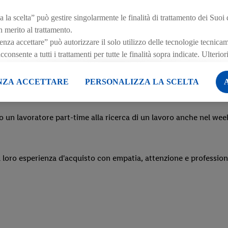
 la scelta” può gestire singolarmente le finalità di trattamento dei Suoi 
n merito al trattamento.
rei un’esperienza positiva per chi entra in negozio e contribuisci a
za accettare” può autorizzare il solo utilizzo delle tecnologie tecnica
onsente a tutti i trattamenti per tutte le finalità sopra indicate. Ulterio
 sempre un buon servizio alla clientela.
e al periodo di conservazione dei dati e al Suo diritto di revocare il con
ffetto per il futuro, sono disponibili nella nostra
informativa privacy
.
L
NZA ACCETTARE
PERSONALIZZA LA SCELTA
 qui.
o un lavoratore part-time alla ricerca di un lavoro anche nel wee
la loro esperienza d'acquisto con empatia, attenzione e professio