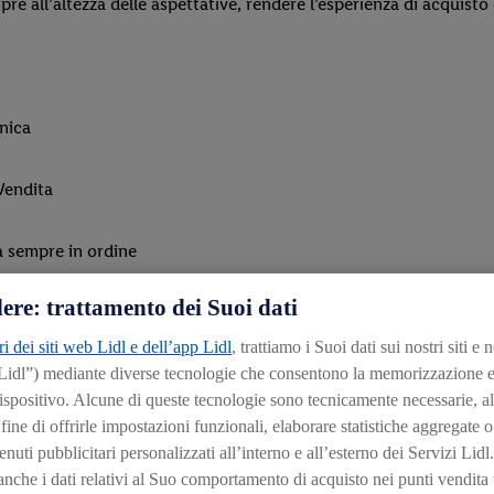
e all’altezza delle aspettative, rendere l’esperienza di acquisto 
enica
Vendita
ia sempre in ordine
ere: trattamento dei Suoi dati
ri dei siti web Lidl e dell’app Lidl
, trattiamo i Suoi dati sui nostri siti e 
 Lidl”) mediante diverse tecnologie che consentono la memorizzazione e
cogliente
ispositivo. Alcune di queste tecnologie sono tecnicamente necessarie, al
ine di offrirle impostazioni funzionali, elaborare statistiche aggregate o
nuti pubblicitari personalizzati all’interno e all’esterno dei Servizi Lidl. 
che i dati relativi al Suo comportamento di acquisto nei punti vendita v