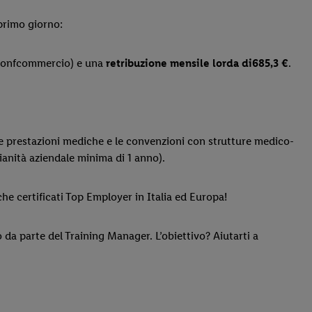
 primo giorno:
onfcommercio) e una
retribuzione mensile lorda
di
685,3 €
.
le prestazioni mediche e le convenzioni con strutture medico-
ianità aziendale minima di 1 anno).
he certificati Top Employer in Italia ed Europa!
a parte del Training Manager. L’obiettivo? Aiutarti a