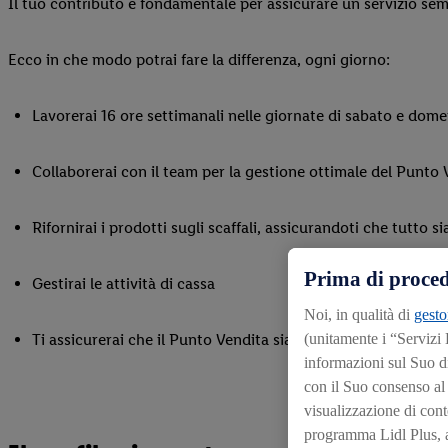
Il tuo contributo è fondamentale per assicurare un servizio sempr
Ecco in che modo potrai fare la differenza, ogni giorno:
Lavorerai 16 ore settimanali nelle giornate di sabato e dom
Collaborerai con il team per la gestione ottimale del Punto 
Rifornirai i prodotti sugli scaffali, assicurandoti che tutto s
Prima di proced
Gestirai le attività di cassa
Noi, in qualità di
gesto
(unitamente i “Servizi
Ti assicurerai che il Punto Vendita sia sempre ordinato e ac
informazioni sul Suo d
con il Suo consenso al f
visualizzazione di conte
programma Lidl Plus, an