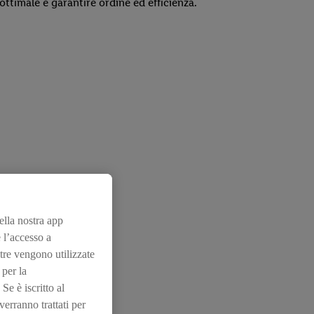
ottimale e garantire ordine ed efficienza.
nella nostra app
 l’accesso a
tre vengono utilizzate
 per la
Se è iscritto al
erranno trattati per